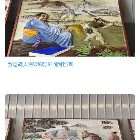
贾思勰人物缎铜浮雕 紫铜浮雕
...