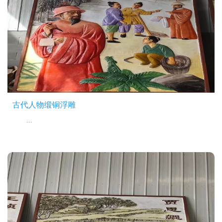
古代人物缎铜浮雕
...