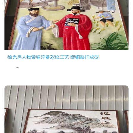
徐光启人物紫铜浮雕彩绘工艺 缎铜敲打成型
...