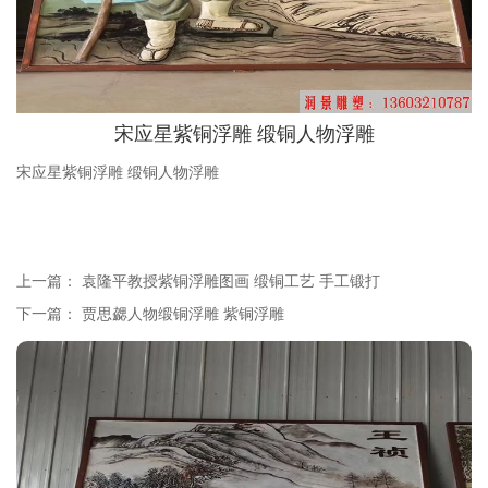
宋应星紫铜浮雕 缎铜人物浮雕
宋应星紫铜浮雕 缎铜人物浮雕
上一篇：
袁隆平教授紫铜浮雕图画 缎铜工艺 手工锻打
下一篇：
贾思勰人物缎铜浮雕 紫铜浮雕