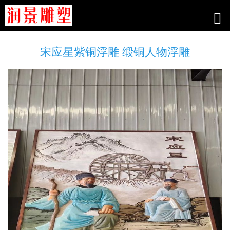
宋应星紫铜浮雕 缎铜人物浮雕