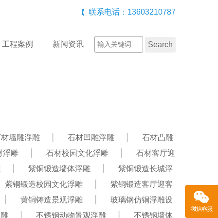
联系电话：13603210787
工程案例
新闻资讯
石材墙雕浮雕
石材凹雕浮雕
石材凸雕
材浮雕
石材校园文化浮雕
石材客厅迎
雕
紫铜锻造墙体浮雕
紫铜锻造长城浮
紫铜锻造校园文化浮雕
紫铜锻造客厅迎客
黄铜铸造景观浮雕
玻璃钢仿铜浮雕设
浮雕
不锈钢动物景观浮雕
不锈钢墙体